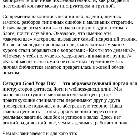
выбираем те или иные последовательности, как рождается
настоящий контакт между инструктором и группой.
Со временем накопились десятки наблюдений, личных
заметок, разборов типичных ошибок и маленьких открытий.
Я начала делиться ими — сначала внутри студии, потом в
блоге, почти случайно. Оказалось, что именно эти
«закулисные» материалы вызывают самый искренний отклик.
Коллеги, молодые преподаватели, выпускники смежных
курсов стали обращаться с вопросами: «Как ты это делаешь?»,
«Почему у тебя получается удерживать внимание группы?»,
«Как объяснить анатомию без сложных терминов?» Так
личная библиотека заметок превратилась в живой обмен
опытом.
Сегодня Good Yoga Day — это образовательный портал
для
инструкторов фитнеса, йоги и wellness-дисциплин. Мы
выросли из студии в методологический центр, где
практикующие специалисты перенимают друг у друга
проверенные подходы, а не абстрактную теорию. Наша
главная ценность — опыт, пропущенный через сотни
реальных занятий, ошибок и успехов в залах. Здесь нет
лекций ради лекций: всё, чем мы делимся, работает в поле.
Чем мы занимаемся и для кого это: