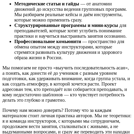
Методические статьи и гайды
— от анатомии
движений до искусства ведения групповых программ.
Мы разбираем реальные кейсы и даём инструменты,
которые можно применить сразу.
Структурированные программы и мини-курсы
для
преподавателей, которые хотят углубить понимание
практики и научиться выстраивать занятия осознанно.
Профессиональное комьюнити
— пространство для
обмена опытом между инструкторами, которые
стремятся развивать культуру движения и здорового
образа жизни в России.
Мы помогаем не просто «выучить последовательность асан»,
а понять, как донести её до учеников с разным уровнем
подготовки, как удерживать внимание, когда группа устала, и
как создать атмосферу, в которой хочется расти. Проект
адресован тем, кто преподаёт или собирается преподавать, и
кому недостаточно шаблонов — кто чувствует потребность
делать это глубоко и грамотно.
Почему нам можно доверять? Потому что за каждым
материалом стоит личная практика авторов. Мы не теоретики:
я и команда инструкторов, с которыми мы сотрудничаем,
продолжаем вести занятия, сталкиваться с живыми, а не
выдуманными вопросами, и сразу же переводить эти находки